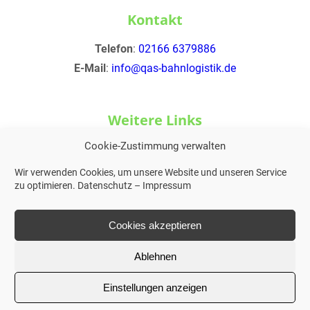
Kontakt
Telefon
:
02166 6379886
E-Mail
:
info@qas-bahnlogistik.de
Weitere Links
Cookie-Zustimmung verwalten
Impressum
Datenschutz
Wir verwenden Cookies, um unsere Website und unseren Service
zu optimieren.
Datenschutz
–
Impressum
Facebook
Instagram
Cookies akzeptieren
Ablehnen
Einstellungen anzeigen
© 2025 Qualität auf Schienen Bahnlogistik GmbH